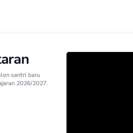
taran
alon santri baru
ajaran 2026/2027.