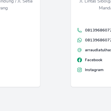
ndung / Jl. Setia
Jl. Lintas Sib
yang
Manda
0813968607
0813968607
arraudlatulh
Facebook
Instagram