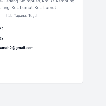
olga-Padang Sidimpuan, Km 37 Kampung
iling, Kel. Lumut, Kec. Lumut
Kab. Tapanuli Tegah
22
22
asanah2@gmail.com